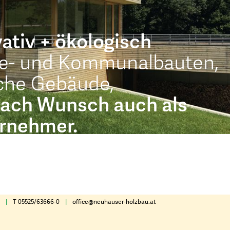
ativ + ökologisch
e- und Kommunalbauten,
iche Gebäude,
ach Wunsch auch als
ernehmer.
9
|
T 05525/63666-0
|
office@neuhauser-holzbau.at